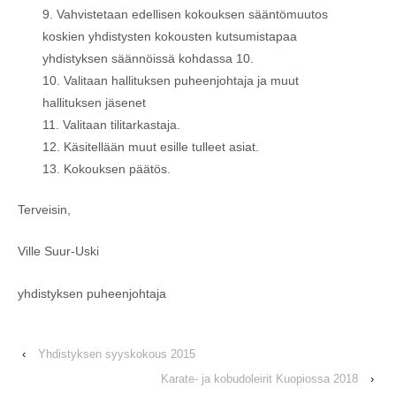
Vahvistetaan edellisen kokouksen sääntömuutos
koskien yhdistysten kokousten kutsumistapaa
yhdistyksen säännöissä kohdassa 10.
Valitaan hallituksen puheenjohtaja ja muut
hallituksen jäsenet
Valitaan tilitarkastaja.
Käsitellään muut esille tulleet asiat.
Kokouksen päätös.
Terveisin,
Ville Suur-Uski
yhdistyksen puheenjohtaja
‹
Yhdistyksen syyskokous 2015
Karate- ja kobudoleirit Kuopiossa 2018
›