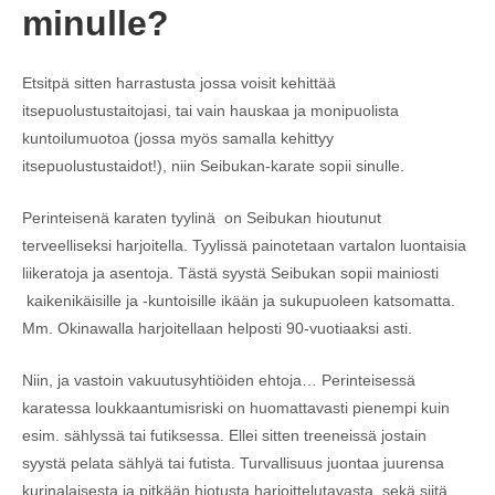
minulle?
Etsitpä sitten harrastusta jossa voisit kehittää
itsepuolustustaitojasi, tai vain hauskaa ja monipuolista
kuntoilumuotoa (jossa myös samalla kehittyy
itsepuolustustaidot!), niin Seibukan-karate sopii sinulle.
Perinteisenä karaten tyylinä on Seibukan hioutunut
terveelliseksi harjoitella. Tyylissä painotetaan vartalon luontaisia
liikeratoja ja asentoja. Tästä syystä Seibukan sopii mainiosti
kaikenikäisille ja -kuntoisille ikään ja sukupuoleen katsomatta.
Mm. Okinawalla harjoitellaan helposti 90-vuotiaaksi asti.
Niin, ja vastoin vakuutusyhtiöiden ehtoja… Perinteisessä
karatessa loukkaantumisriski on huomattavasti pienempi kuin
esim. sählyssä tai futiksessa. Ellei sitten treeneissä jostain
syystä pelata sählyä tai futista. Turvallisuus juontaa juurensa
kurinalaisesta ja pitkään hiotusta harjoittelutavasta, sekä siitä,