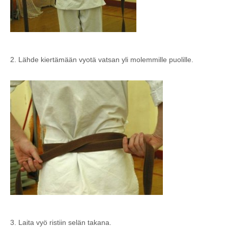
2. Lähde kiertämään vyotä vatsan yli molemmille puolille.
3. Laita vyö ristiin selän takana.